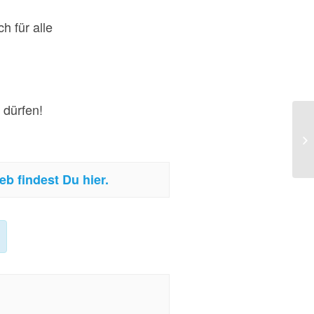
h für alle
 dürfen!
ju
b findest Du hier.