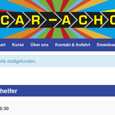
art
Kurse
Über uns
Kontakt & Anfahrt
Downloa
its stattgefunden.
helfer
6:30