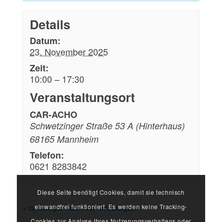
Details
Datum:
23. November 2025
Zeit:
10:00 – 17:30
Veranstaltungsort
CAR-ACHO
Schwetzinger Straße 53 A (Hinterhaus)
68165
Mannheim
Telefon:
0621 8283842
Diese Seite benötigt Cookies, damit sie technisch
einwandfrei funktioniert. Es werden keine Tracking-
+ zu Google Kalender hinzufügen
Cookies zur Analyse Ihres Nutzerungsverhaltens oder