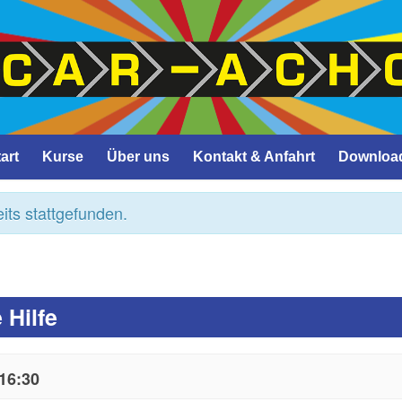
art
Kurse
Über uns
Kontakt & Anfahrt
Downloa
its stattgefunden.
 Hilfe
16:30