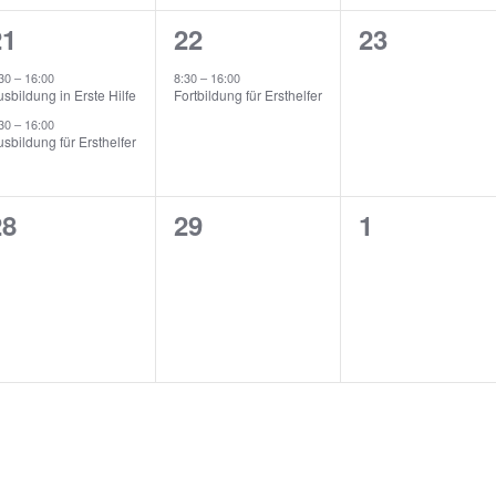
2
1
0
21
22
23
n,
eranstaltungen,
Veranstaltung,
Veranstalt
:30
–
16:00
8:30
–
16:00
sbildung in Erste Hilfe
Fortbildung für Ersthelfer
:30
–
16:00
sbildung für Ersthelfer
0
0
0
28
29
1
n,
eranstaltungen,
Veranstaltungen,
Veranstalt