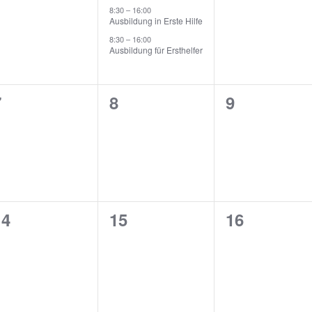
n,
eranstaltungen,
Veranstaltungen,
Veranstalt
8:30
–
16:00
Ausbildung in Erste Hilfe
8:30
–
16:00
Ausbildung für Ersthelfer
0
0
0
7
8
9
n,
eranstaltungen,
Veranstaltungen,
Veranstalt
0
0
0
14
15
16
n,
eranstaltungen,
Veranstaltungen,
Veranstalt