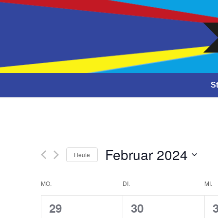
Close
St
Februar 2024
Heute
Datum
Kalender
auswählen
MO.
DI.
MI.
von
0
0
29
30
Veranstaltungen