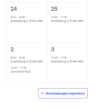
1
1
24
25
ungen,
Veranstaltung,
Veranstaltung,
9:00
–
16:30
10:00
–
17:30
Ausbildung in Erste Hilfe
Ausbildung in Erste Hilfe
2
1
2
3
ungen,
Veranstaltungen,
Veranstaltung,
9:00
–
16:30
10:00
–
17:30
Ausbildung in Erste Hilfe
Ausbildung in Erste Hilfe
10:00
–
17:00
juniormed Kurs
Veranstaltungen exportieren