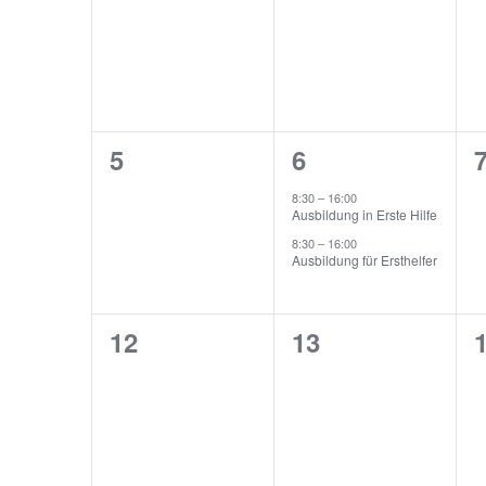
Veranstaltungen,
Veranstaltunge
V
0
2
5
6
Veranstaltungen,
Veranstaltunge
V
8:30
–
16:00
Ausbildung in Erste Hilfe
8:30
–
16:00
Ausbildung für Ersthelfer
0
0
12
13
Veranstaltungen,
Veranstaltunge
V